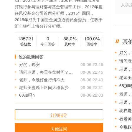
场，2007出国学习深造，2009年任职新加坡渣
人承
打银行参与理财部与基金管理部工作，2012年担
任风投基金公司首席分析师，2015年回国，
2015年成为中国贵金属流通委员会委员，任职于
汇丰银行上海分行分析师。
135721
0
88.0%
100.0%
其
答疑数
今日回答
及时率
回答率
好的，
他的最新回答
请问老
好的，晚安
08-06 22:46
老师，
请问老师，每天在盘时间？早盘几点？晚盘几点？谢谢
08-06 22:45
老师美
老师，今晚好像行情不大
08-06 22:43
68加
老师美盘晚上区间大概多少
08-06 22:31
老师，
68加吗？
08-06 22:03
老师，
现在是
订阅指导
石老师
今晚数
向他提问