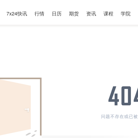
7x24快讯
行情
日历
期货
资讯
课程
学院
问题不存在或已被