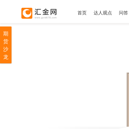
首页
达人观点
问答
期
货
沙
龙