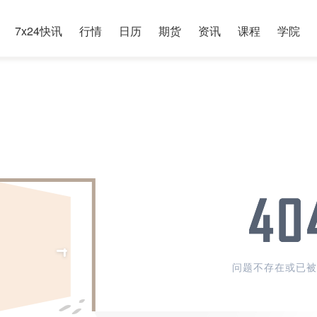
7x24快讯
行情
日历
期货
资讯
课程
学院
问题不存在或已被