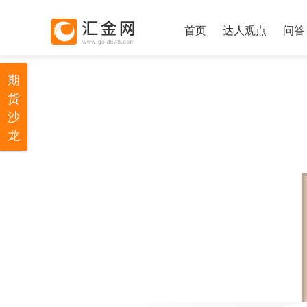
首页
达人观点
问答
期
货
沙
龙