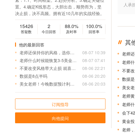
素：1.1、时间框架。2.趋势分析。3.确定关键位
人承
置。4.确定K线形态，大胆出击，顺势而为，坚
决止损，决不高频。拥有近10几年的实战经验。
15426
2
88.0%
100.0%
答疑数
今日回答
及时率
回答率
其
他的最新回答
老师还保持你的风格，选你就是因为小止损高盈利，别的老师动不动15-20个点止损，看着盈利5个点减仓，其实买入卖出各偷一个点，再加上点差，盈利只剩两个点不到，亏一单得盈利七八单，所以老师保持自己的风格啊，保持下去盈利可观
08-07 10:39
老师什么时候能恢复3-5美金止损，最近两天单子止损都有点大不太敢跟
08-07 07:41
老师什
不要改变风格带大止损 就喜欢你小止损做单 扫了也不心疼，隔壁浮亏加仓移动止损金字塔式加仓 昨天连续扛单打损基本爆四分之一仓
08-06 22:21
数据是8点半吗
08-06 20:20
数据是
美女老师！今晚数据预计利多吗
08-06 20:03
美女老
老师黄
订阅指导
老师什
会下42
向他提问
黄金投
老师，