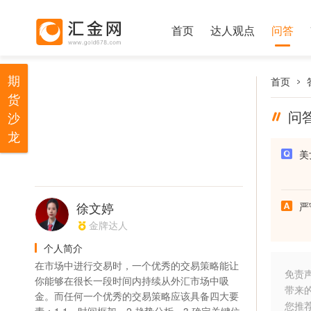
首页
达人观点
问答
期
首页
货
问
沙
龙
美
徐文婷
严
金牌达人
个人简介
在市场中进行交易时，一个优秀的交易策略能让
免责
你能够在很长一段时间内持续从外汇市场中吸
带来
金。而任何一个优秀的交易策略应该具备四大要
您推