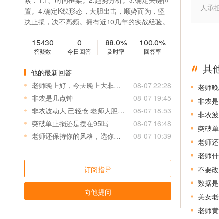
素：1.1、时间框架。2.趋势分析。3.确定关键位
人承
置。4.确定K线形态，大胆出击，顺势而为，坚
决止损，决不高频。拥有近10几年的实战经验。
15430
0
88.0%
100.0%
答疑数
今日回答
及时率
回答率
其
他的最新回答
老师晚上好，今天晚上大非农有什么福利单可以领取的呀
08-07 22:28
老师晚
非农是几点钟
08-07 19:45
非农是
非农波动大 已轻仓 老师大胆操作
08-07 18:53
非农波
突破单止损还是摆在95吗
08-07 16:48
突破单
老师还保持你的风格，选你就是因为小止损高盈利，别的老师动不动15-20个点止损，看着盈利5个点减仓，其实买入卖出各偷一个点，再加上点差，盈利只剩两个点不到，亏一单得盈利七八单，所以老师保持自己的风格啊，保持下去盈利可观
08-07 10:39
老师什
订阅指导
数据是
向他提问
美女老
老师黄