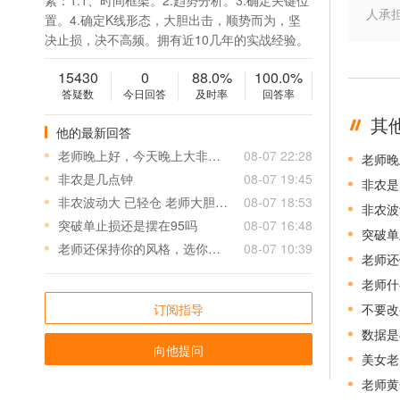
素：1.1、时间框架。2.趋势分析。3.确定关键位
人承
置。4.确定K线形态，大胆出击，顺势而为，坚
决止损，决不高频。拥有近10几年的实战经验。
15430
0
88.0%
100.0%
答疑数
今日回答
及时率
回答率
其
他的最新回答
老师晚上好，今天晚上大非农有什么福利单可以领取的呀
08-07 22:28
老师晚
非农是几点钟
08-07 19:45
非农是
非农波动大 已轻仓 老师大胆操作
08-07 18:53
非农波
突破单止损还是摆在95吗
08-07 16:48
突破单
老师还保持你的风格，选你就是因为小止损高盈利，别的老师动不动15-20个点止损，看着盈利5个点减仓，其实买入卖出各偷一个点，再加上点差，盈利只剩两个点不到，亏一单得盈利七八单，所以老师保持自己的风格啊，保持下去盈利可观
08-07 10:39
老师什
订阅指导
数据是
向他提问
美女老
老师黄