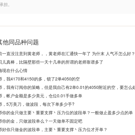
承担。
其他同品种问题
前一直没注意到黄老师，，黄老师在汇通快一年了 为什末 人气不怎么好
贝儿真棒，比隔壁那些一天十几单的所谓的老师靠谱多了
梅现在什么心情
师，我4170和4150的多，锁了2单4050的空
师，我有订阅你的策略，但是我自己有2单0.01的4050附近的空，要怎么
师，帐户金额是多少美元，仓位0.01手做多单
师，5万美刀，做波段，每次下单多少手?
师你的金只做主要丶重要支撑丶压力位的波段单？一般做止盈多少点的单
师你的金，只做波段单么？一天做单不固定吧
师好你只做金的波段单，主要丶重要支撑丶压力位才开单？