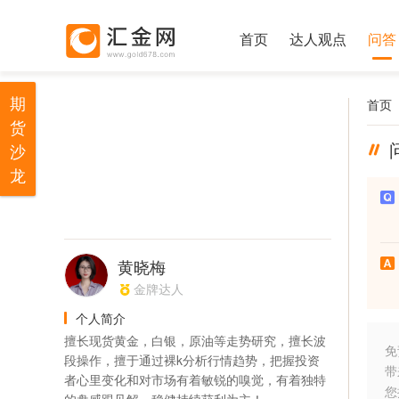
首页
达人观点
问答
期
首页
货
沙
龙
黄晓梅
金牌达人
个人简介
擅长现货黄金，白银，原油等走势研究，擅长波
免
段操作，擅于通过裸k分析行情趋势，把握投资
带
者心里变化和对市场有着敏锐的嗅觉，有着独特
您