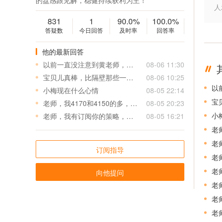
的盘感跟见解，稳健持续获利为主！
人
831
1
90.0%
100.0%
答疑数
今日回答
及时率
回答率
他的最新回答
以前一直没注意到黄老师，，黄老师在汇通快一年了 为什末 人气不怎么好？
08-06 11:30
宝贝儿真棒，比隔壁那些一天十几单的所谓的老师靠谱多了
08-06 10:25
以
小梅现在什么心情
08-05 22:14
宝
老师，我4170和4150的多，锁了2单4050的空
08-05 20:23
小
老师，我有订阅你的策略，但是我自己有2单0.01的4050附近的空，要怎么处理
08-05 16:21
老
老
订阅指导
老
老
向他提问
老
老
老