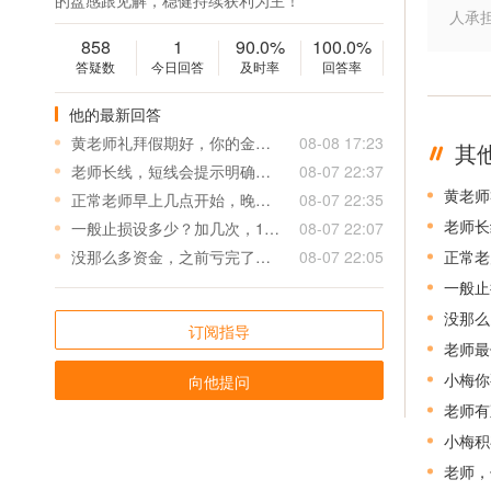
的盘感跟见解，稳健持续获利为主！
人承
858
1
90.0%
100.0%
答疑数
今日回答
及时率
回答率
他的最新回答
黄老师礼拜假期好，你的金利润一天经常超过1百美元，是一天一单就超1百美元，还是一天中好几单加一起超1百多美元？
08-08 17:23
其
老师长线，短线会提示明确吗？长线短线是否要分开各一个帐号？
08-07 22:37
正常老师早上几点开始，晚点几点休息，会提醒吗
08-07 22:35
老师长
一般止损设多少？加几次，1000进0.01还是0.02.总仓不起的过多少？
08-07 22:07
没那么多资金，之前亏完了，很久没做重新开始，只能1000，一般怎么安排仓位
08-07 22:05
正常老
一般止
没那么
订阅指导
老师最
小梅你
向他提问
老师有
小梅积
老师，