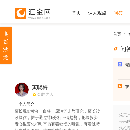
首页
达人观点
问答
期
首页
货
问
沙
龙
老
黄晓梅
在
金牌达人
个人简介
擅长现货黄金，白银，原油等走势研究，擅长波
免责
段操作，擅于通过裸k分析行情趋势，把握投资
带来
者心里变化和对市场有着敏锐的嗅觉，有着独特
您推