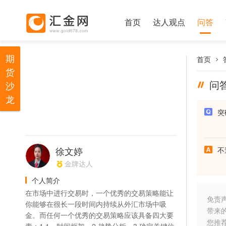
首页
达人观点
问答
期
首页
货
问
沙
龙
突
徐文婷
不
金牌达人
个人简介
在市场中进行交易时，一个优秀的交易策略能让
免责
你能够在很长一段时间内持续从外汇市场中吸
带来
金。而任何一个优秀的交易策略应该具备四大要
您推