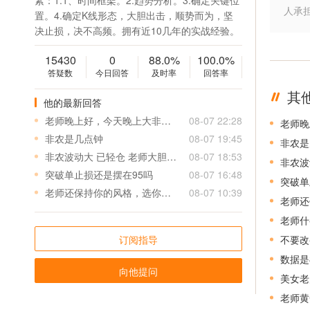
素：1.1、时间框架。2.趋势分析。3.确定关键位
人承
置。4.确定K线形态，大胆出击，顺势而为，坚
决止损，决不高频。拥有近10几年的实战经验。
15430
0
88.0%
100.0%
答疑数
今日回答
及时率
回答率
其
他的最新回答
老师晚上好，今天晚上大非农有什么福利单可以领取的呀
08-07 22:28
老师晚
非农是几点钟
08-07 19:45
非农是
非农波动大 已轻仓 老师大胆操作
08-07 18:53
非农波
突破单止损还是摆在95吗
08-07 16:48
突破单
老师还保持你的风格，选你就是因为小止损高盈利，别的老师动不动15-20个点止损，看着盈利5个点减仓，其实买入卖出各偷一个点，再加上点差，盈利只剩两个点不到，亏一单得盈利七八单，所以老师保持自己的风格啊，保持下去盈利可观
08-07 10:39
老师什
订阅指导
数据是
向他提问
美女老
老师黄