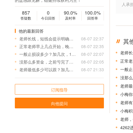
的盘感跟见解，稳健持续获利为主！
人承
857
0
90.0%
100.0%
答疑数
今日回答
及时率
回答率
他的最新回答
老师长线，短线会提示明确吗？长线短线是否要分开各一个帐号？
08-07 22:37
其
正常老师早上几点开始，晚点几点休息，会提醒吗
08-07 22:35
老师长
一般止损设多少？加几次，1000进0.01还是0.02.总仓不起的过多少？
08-07 22:07
正常老
没那么多资金，之前亏完了，很久没做重新开始，只能1000，一般怎么安排仓位
08-07 22:05
一般止
老师最低多少可以跟？加几次仓？我想用1000做长线，300进短？进长短单子会说明吗
08-07 21:33
没那么
老师最
订阅指导
小梅你
老师有
向他提问
小梅积
老师，
426