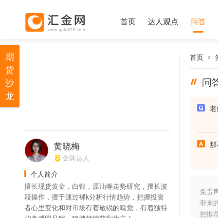
首页
达人观点
问答
期
首页
货
问
沙
龙
老
黄晓梅
那
金牌达人
个人简介
擅长现货黄金，白银，原油等走势研究，擅长波
免责
段操作，擅于通过裸k分析行情趋势，把握投资
带来
者心里变化和对市场有着敏锐的嗅觉，有着独特
您推