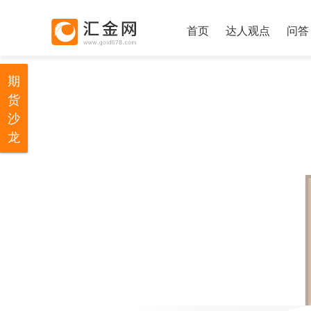
首页
达人观点
问答
期
货
沙
龙