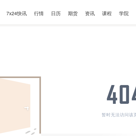
7x24快讯
行情
日历
期货
资讯
课程
学院
暂时无法访问该