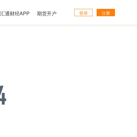
汇通财经APP
期货开户
登录
注册
！