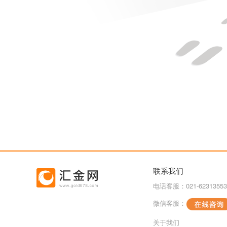
联系我们
电话客服：021-62313553
微信客服：
关于我们