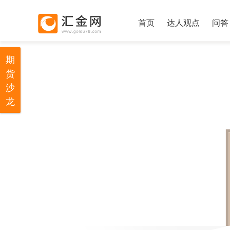
首页
达人观点
问答
期
货
沙
龙