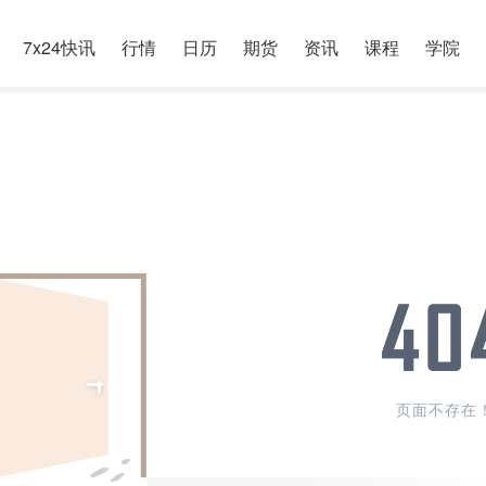
7x24快讯
行情
日历
期货
资讯
课程
学院
页面不存在