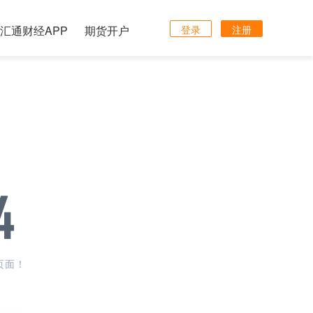
汇通财经APP
期货开户
登录
注册
页面！