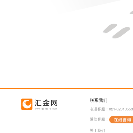
联系我们
电话客服：021-62313553
微信客服：
关于我们