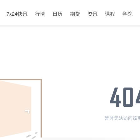
7x24快讯
行情
日历
期货
资讯
课程
学院
暂时无法访问该