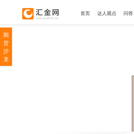
首页
达人观点
问答
期
货
沙
龙