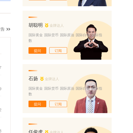
胡聪明
金牌达人
报告
国际黄金
国际货币
国际原油
国际白银
国际指
数
提问
订阅
7
石扬
金牌达人
9
国际黄金
国际货币
国际原油
国际白银
国际指
数
提问
订阅
2
8
任俊虎
金牌达人