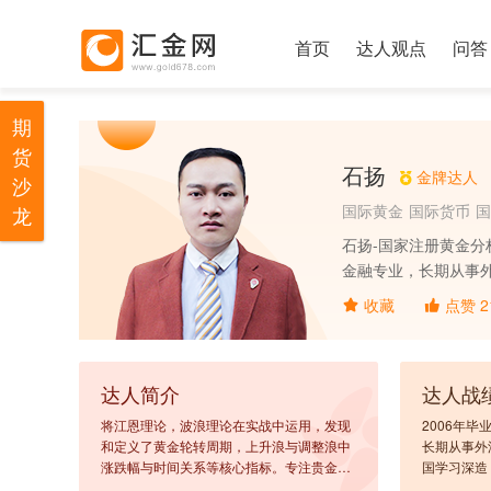
首页
达人观点
问答
期
货
石扬
金牌达人
沙
国际黄金
国际货币
国
龙
石扬-国家注册黄金分
金融专业，长期从事外
参与理财部与基金管理
收藏
点赞
2
中国贵金属流通委员
达人简介
达人战
将江恩理论，波浪理论在实战中运用，发现
2006年
和定义了黄金轮转周期，上升浪与调整浪中
长期从事外
涨跌幅与时间关系等核心指标。专注贵金属
国学习深造
投资，擅长每日超短线交易布局。
与理财部与