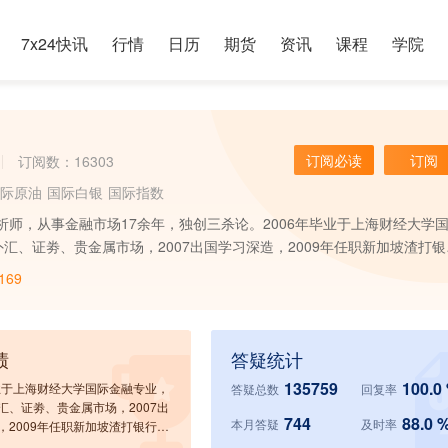
7x24快讯
行情
日历
期货
资讯
课程
学院
订阅必读
订阅
订阅数：16303
际原油
国际白银
国际指数
析师，从事金融市场17余年，独创三杀论。2006年毕业于上海财经大学
汇、证劵、贵金属市场，2007出国学习深造，2009年任职新加坡渣打银
部工作，2012年担任风投基金公司首席分析师，2015年回国，2015年
169
会委员，任职于汇丰银行上海分行分析师。
绩
答疑统计
135759
100.0
毕业于上海财经大学国际金融专业，
答疑总数
回复率
汇、证劵、贵金属市场，2007出
744
88.0 
本月答疑
及时率
，2009年任职新加坡渣打银行参
基金管理部工作，2012年担任风