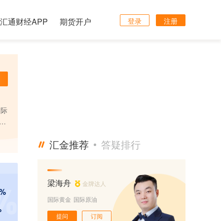
汇通财经APP
期货开户
登录
注册
国际
行
成为
汇金推荐
答疑排行
梁海舟
金牌达人
 %
国际黄金
国际原油
%
提问
订阅