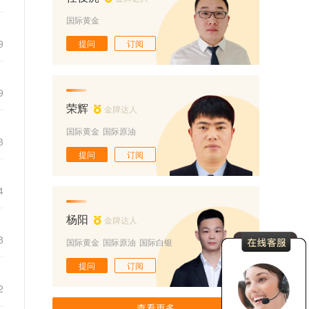
国际黄金
9
提问
订阅
9
荣辉
金牌达人
国际黄金
国际原油
3
提问
订阅
4
杨阳
金牌达人
8
国际黄金
国际原油
国际白银
提问
订阅
2
查看更多