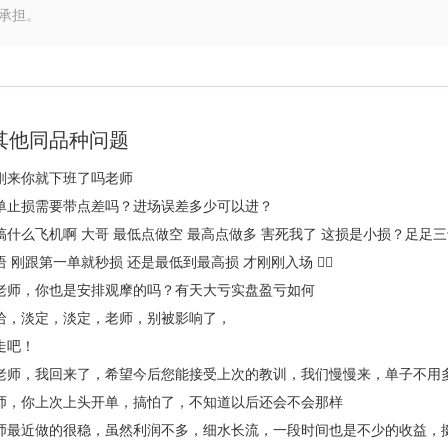
承担。
其他同品种问题
刚来你就下班了吗老师
单止损需要带点差吗？进场误差多少可以进？
搞什么飞机啊 大哥 最低点做空 最高点做多 害死我了 这损是小损？足足三
语 刚跟第一单就秒损 还是最低到最高损 才刚刚入场 😮‍💨
老师，你也是安排观摩的吗？有天大亏实盘盈亏如何
哈，淡定，淡定，老师，别被影响了，
走吧！
老师，我回来了，希望今后您能接受上次的教训，我们慢慢来，单子不用
师，你上次上头开单，搞怕了，不知道以后还会不会那样
师最近做的很稳，虽然利润不多，细水长流，一段时间也是不少的收益，