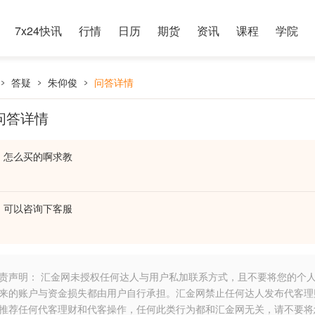
7x24快讯
行情
日历
期货
资讯
课程
学院
答疑
朱仰俊
问答详情
问答详情
怎么买的啊求教
可以咨询下客服
责声明： 汇金网未授权任何达人与用户私加联系方式，且不要将您的个
来的账户与资金损失都由用户自行承担。汇金网禁止任何达人发布代客理
推荐任何代客理财和代客操作，任何此类行为都和汇金网无关，请不要将