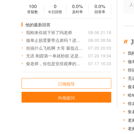
人
100
0
0.0%
0.0%
答疑数
今日回答
及时率
回答率
他的最新回答
我刚来你就下班了吗老师
08-06 21:18
做单止损需要带点差吗？进场误差多少可以进？
08-05 08:56
你搞什么飞机啊 大哥 最低点做空 最高点做多 害死我了 这损是小损？足足三十美金啊 大哥
07-20 20:03
我
无语 刚跟第一单就秒损 还是最低到最高损 才刚刚入场 😮‍💨
07-20 19:34
做
俊老师，你也是安排观摩的吗？有天大亏实盘盈亏如何
07-17 16:33
你
无
订阅指导
俊
哈
向他提问
你
朱
老
老