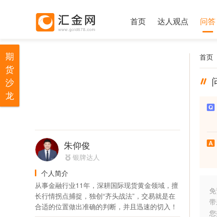
首页
达人观点
问答
期
首页
货
沙
龙
朱仰俊
银牌达人
个人简介
从事金融行业11年，深耕国际现货黄金领域，擅
免
长行情拐点捕捉，独创“齐头战法”，交易就是在
带
合适的位置做出准确的判断，并且迅速的切入！
您