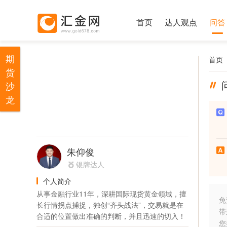
首页
达人观点
问答
期
首页
货
沙
龙
朱仰俊
银牌达人
个人简介
从事金融行业11年，深耕国际现货黄金领域，擅
免
长行情拐点捕捉，独创“齐头战法”，交易就是在
带
合适的位置做出准确的判断，并且迅速的切入！
您