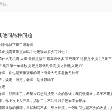
承担。
其他同品种问题
刚来你就下班了吗老师
单止损需要带点差吗？进场误差多少可以进？
搞什么飞机啊 大哥 最低点做空 最高点做多 害死我了 这损是小损？足足三
语 刚跟第一单就秒损 还是最低到最高损 才刚刚入场 😮‍💨
老师，你也是安排观摩的吗？有天大亏实盘盈亏如何
哈，淡定，淡定，老师，别被影响了，
走吧！
老师，我回来了，希望今后您能接受上次的教训，我们慢慢来，单子不用
师，你上次上头开单，搞怕了，不知道以后还会不会那样
师最近做的很稳，虽然利润不多，细水长流，一段时间也是不少的收益，