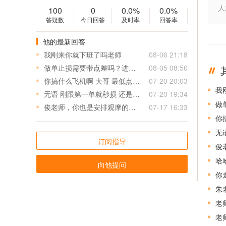
人
100
0
0.0%
0.0%
答疑数
今日回答
及时率
回答率
他的最新回答
我刚来你就下班了吗老师
08-06 21:18
做单止损需要带点差吗？进场误差多少可以进？
08-05 08:56
你搞什么飞机啊 大哥 最低点做空 最高点做多 害死我了 这损是小损？足足三十美金啊 大哥
07-20 20:03
我
无语 刚跟第一单就秒损 还是最低到最高损 才刚刚入场 😮‍💨
07-20 19:34
做
俊老师，你也是安排观摩的吗？有天大亏实盘盈亏如何
07-17 16:33
你
无
订阅指导
俊
哈
向他提问
你
朱
老
老