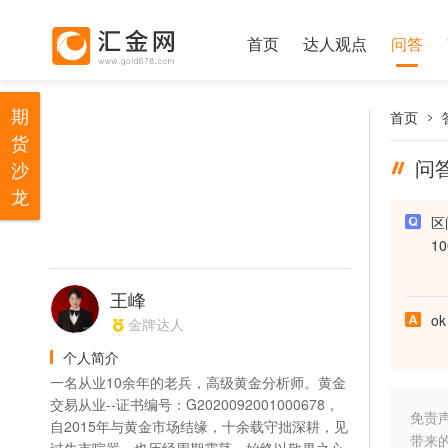
首页
达人观点
问答
期
首页
货
问
沙
龙
区
1
王峰
ok
金牌达人
个人简介
一名从业10余年的老兵，高级黄金分析师。黄金
交易从业--证书编号：G2020092001000678，
免责
自2015年与黄金市场结缘，十余载守拙深耕，见
带来