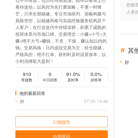
过牛市喧嚣，也历经周期震荡。始终以敬畏之心
您推
看待波动，以风控为先打磨策略，不逐一时锋
人承
芒，只求长期稳健。专注市场研判、策略构建与
风险管控，以稳健风格与实战经验服务机构及个
人客户，在行业迭代中持续深耕，积累了成熟的
投研体系与市场口碑。交易理念：小赚+小亏+大
赚+绝不大亏=赚钱，不贪，不燥，赚认知以内的
钱。交易风格：日内波段交易为主，轻仓稳健，
其
严格风控，绝不扛单。获利时及时设置保本，以
小利润搏取大盈利！
好
910
0
91.0%
0.0%
答疑数
今日回答
及时率
回答率
他的最新回答
好
07-30 14:46
订阅指导
向他提问