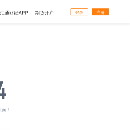
汇通财经APP
期货开户
登录
注册
页面！