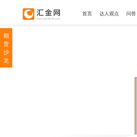
首页
达人观点
问答
期
货
沙
龙