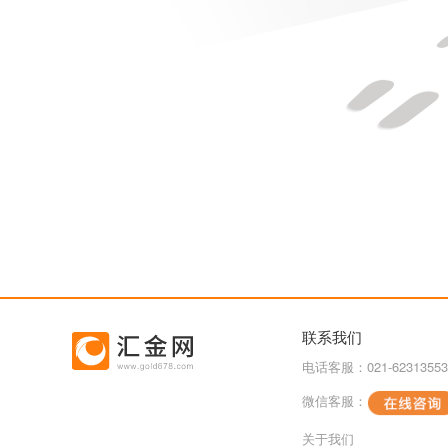
联系我们
电话客服：021-62313553
微信客服：
关于我们