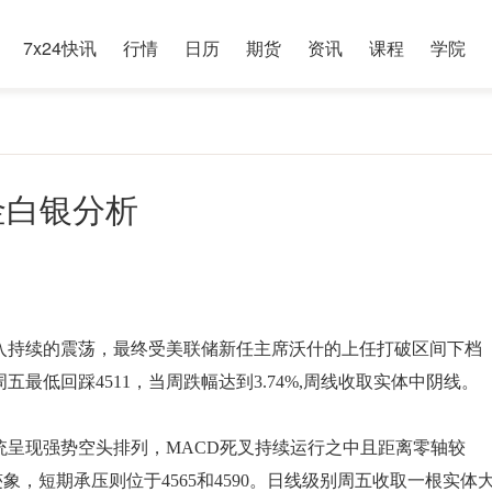
7x24快讯
行情
日历
期货
资讯
课程
学院
黄金白银分析
陷入持续的震荡，最终受美联储新任主席沃什的上任打破区间下档
周五最低回踩4511，当周跌幅达到3.74%,周线收取实体中阴线。
统呈现强势空头排列，MACD死叉持续运行之中且距离零轴较
象，短期承压则位于4565和4590。日线级别周五收取一根实体