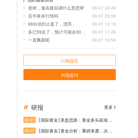
老师，逢高拨回调什么意思呀
08-07 23:46
后半夜有行情吗
08-07 23:06
68自动扫止盈了，漂亮，
08-07 12:13
多已59走了，预计可能会30→60还会拉扯，下来进也行，也是近30盈利了，短线可以了
08-07 11:26
一直飘着呢
08-07 10:54
订阅指导
向他提问
研报
更多
[
]
国际黄金
美盘思路：黄金多头延续，突破后关注回踩
08-07
[
]
国际黄金
黄金分析：重磅来袭，决战非农之巅
08-07