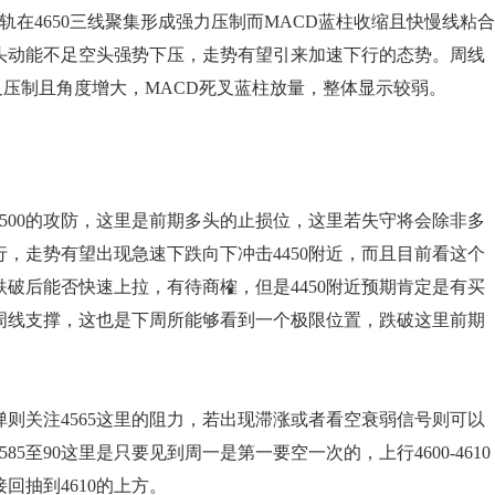
ll中轨在4650三线聚集形成强力压制而MACD蓝柱收缩且快慢线粘合
头动能不足空头强势下压，走势有望引来加速下行的态势。周线
0死叉压制且角度增大，MACD死叉蓝柱放量，整体显示较弱。
500的攻防，这里是前期多头的止损位，这里若失守将会除非多
，走势有望出现急速下跌向下冲击4450附近，而且目前看这个
破后能否快速上拉，有待商榷，但是4450附近预期肯定是有买
是周线支撑，这也是下周所能够看到一个极限位置，跌破这里前期
则关注4565这里的阻力，若出现滞涨或者看空衰弱信号则可以
585至90这里是只要见到周一是第一要空一次的，上行4600-4610
回抽到4610的上方。