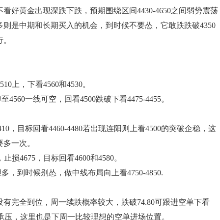
好黄金出现深跌下跌，预期围绕区间4430-4650之间弱势震荡
则是中期和长期买入的机会，到时候不要怂，它敢跌跌破4350
行。
4510上，下看4560和4530。
560一线可空，回看4500跌破下看4475-4455。
410，目标回看4460-4480若出现连阳则上看4500的突破企稳，这
要多一次。
，止损4675，目标回看4600和4580。
胆多，到时候别怂，做中线布局向上看4750-4850.
有完全到位，周一续跌概率较大，跌破74.80可跟进空单下看
.80-78承压，这里也是下周一比较理想的空单进场位置。