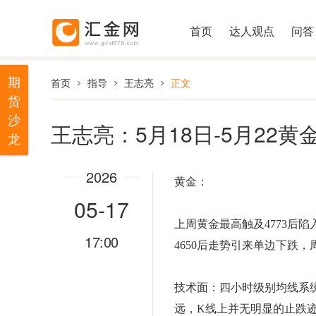
首页
达人观点
问答
期
首页
指导
王志亮
正文
货
沙
王志亮：5月18日-5月22
龙
2026
黄金：
05-17
上周黄金最高触及4773后
17:00
4650后走势引来单边下跌，
技术面：四小时级别均线系
远，K线上并无明显的止跌迹