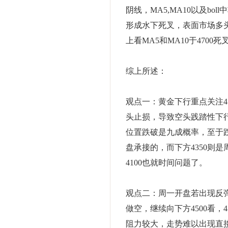
阴线，MA5,MA10以及bo
形成水下死叉，表面市场多
上看MA5和MA10于470
综上所述：
观点一：黄金下行重点关注4
头止损，导致空头践踏性下行
位置跌破是九成概率，至于跌
盘承接的，而下方4350则
4100也就时间问题了。
观点二：周一开盘若出现反弹
做空，继续向下方4500看，4
阻力较大，走势难以出现直接