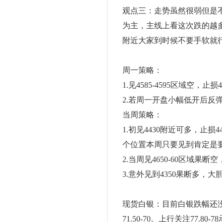
观点三：走势虽然很弱但是不看
为主，主线上看这次跌的越多
附近大家到时候不要手软就
周一策略：
1.见4585-4595区域空，止损
2.若周一开盘小幅低开后反弹至4
当周策略：
1.初见4430附近可多，止损4
个位置本周只要见到肯定是
2.当周见4650-60区域果断空
3.意外见到4350果断多，大
现货白银：目前白银跌幅还没
71.50-70。上行关注77