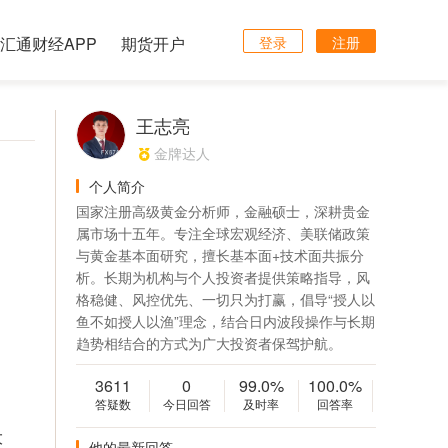
汇通财经APP
期货开户
登录
注册
王志亮
金牌达人
个人简介
国家注册高级黄金分析师，金融硕士，深耕贵金
属市场十五年。专注全球宏观经济、美联储政策
与黄金基本面研究，擅长基本面+技术面共振分
析。长期为机构与个人投资者提供策略指导，风
格稳健、风控优先、一切只为打赢，倡导“授人以
鱼不如授人以渔”理念，结合日内波段操作与长期
趋势相结合的方式为广大投资者保驾护航。
3611
0
99.0%
100.0%
答疑数
今日回答
及时率
回答率
大
他的最新回答