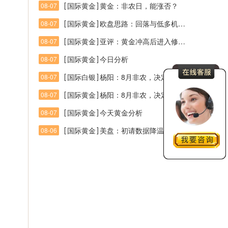
[
]
国际黄金
黄金：非农日，能涨否？
08-07
[
]
国际黄金
欧盘思路：回落与低多机会均可期待，震荡区间4320-4245
08-07
[
]
国际黄金
亚评：黄金冲高后进入修正，关注4300压力与4220支撑
08-07
[
]
国际黄金
今日分析
08-07
[
]
国际白银
杨阳：8月非农，决定黄金多头后续走势！
08-07
[
]
国际黄金
杨阳：8月非农，决定黄金多头后续走势！
08-07
[
]
国际黄金
今天黄金分析
08-07
[
]
国际黄金
美盘：初请数据降温支撑美元，黄金晚间关注4200支撑
08-06