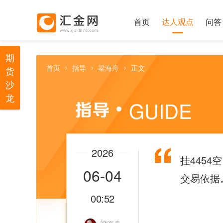
首页
达人观点
问答
期
首页
指导
梁海舟
正文
货
沙
龙
GUIDE
2026
挂4454
06-04
交易依据
00:52