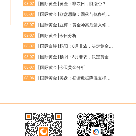
[
]
国际黄金
黄金：非农日，能涨否？
08-07
[
]
国际黄金
欧盘思路：回落与低多机会均可期待，震荡区间4320-4245
08-07
[
]
国际黄金
亚评：黄金冲高后进入修正，关注4300压力与4220支撑
08-07
[
]
国际黄金
今日分析
08-07
[
]
国际白银
杨阳：8月非农，决定黄金多头后续走势！
08-07
[
]
国际黄金
杨阳：8月非农，决定黄金多头后续走势！
08-07
[
]
国际黄金
今天黄金分析
08-07
[
]
国际黄金
美盘：初请数据降温支撑美元，黄金晚间关注4200支撑
08-06