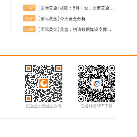
[
]
国际黄金
杨阳：8月非农，决定黄金多头后续走势！
08-07
[
]
国际黄金
今天黄金分析
08-07
[
]
国际黄金
美盘：初请数据降温支撑美元，黄金晚间关注4200支撑
08-06
汇金达人微信公众号
汇通财经APP下载