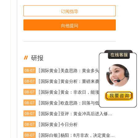
订阅指导
向他提问
研报
更多
[
]
国际黄金
美盘思路：黄金多头延续，突破后关注回踩
08-07
[
]
国际黄金
黄金分析：重磅来袭，决战非农之巅
08-07
[
]
国际黄金
黄金：非农日，能涨否？
08-07
[
]
国际黄金
欧盘思路：回落与低多机会均可期待，震荡区间4320-4245
08-07
[
]
国际黄金
亚评：黄金冲高后进入修正，关注4300压力与4220支撑
08-07
[
]
国际黄金
今日分析
08-07
[
]
国际白银
杨阳：8月非农，决定黄金多头后续走势！
08-07