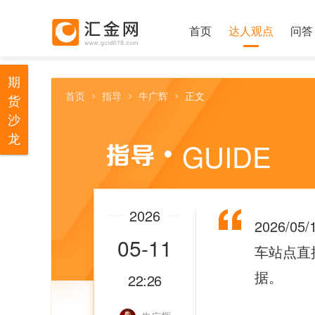
首页
达人观点
问答
期
首页
指导
牛广辉
正文
货
沙
龙
GUIDE
2026
2026/0
05-11
车站点直
据。
22:26