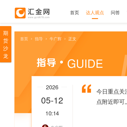
首页
达人观点
问答
期
首页
指导
牛广辉
正文
货
沙
龙
GUIDE
2026
今日重点关注
05-12
点附近即可
10:14