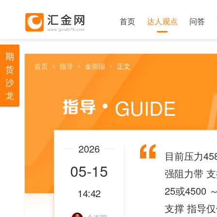
首页
达人观点
问答
期
首页
指导
金崇国
正文
货
沙
龙
GUIDE
2026
目前压力458
05-15
强阻力带 支撑
25或450
14:42
支撑 指导