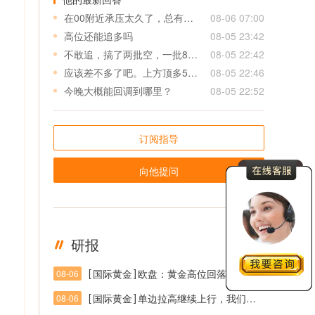
在00附近承压太久了，总有一天会爆发的，后期近几天什么看法？
08-06 07:00
高位还能追多吗
08-05 23:42
不敢追，搞了两批空，一批80/90/00小亏出，二批10/20/30等会回调看看出吧，小亏也得出，太猛了
08-05 22:42
应该差不多了吧。上方顶多50/60？
08-05 22:46
今晚大概能回调到哪里？
08-05 22:52
订阅指导
向他提问
研报
更多
[
]
国际黄金
欧盘：黄金高位回落开启？4250成短线多空分水岭
08-06
[
]
国际黄金
单边拉高继续上行，我们连续40+收米行情
08-06