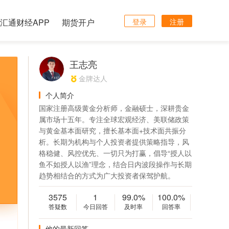
汇通财经APP
期货开户
登录
注册
王志亮
金牌达人
个人简介
国家注册高级黄金分析师，金融硕士，深耕贵金
属市场十五年。专注全球宏观经济、美联储政策
与黄金基本面研究，擅长基本面+技术面共振分
析。长期为机构与个人投资者提供策略指导，风
格稳健、风控优先、一切只为打赢，倡导“授人以
鱼不如授人以渔”理念，结合日内波段操作与长期
趋势相结合的方式为广大投资者保驾护航。
3575
1
99.0%
100.0%
答疑数
今日回答
及时率
回答率
他的最新回答