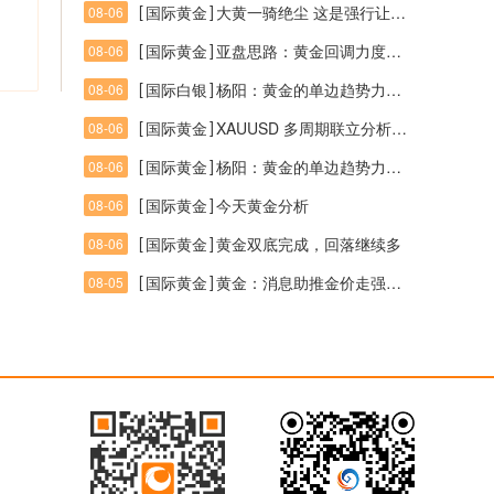
[
]
国际黄金
大黄一骑绝尘 这是强行让周线续命站稳4100让日线站4200开启反扑之态
08-06
[
]
国际黄金
亚盘思路：黄金回调力度欠缺，多空参与点位需耐心等待
08-06
[
]
国际白银
杨阳：黄金的单边趋势力度来临！
08-06
[
]
国际黄金
XAUUSD 多周期联立分析（周线W1 + 日线D1 + 4小时H4）
08-06
[
]
国际黄金
杨阳：黄金的单边趋势力度来临！
08-06
[
]
国际黄金
今天黄金分析
08-06
[
]
国际黄金
黄金双底完成，回落继续多
08-06
[
]
国际黄金
黄金：消息助推金价走强，能否一举突破区间壁垒打破震荡
08-05