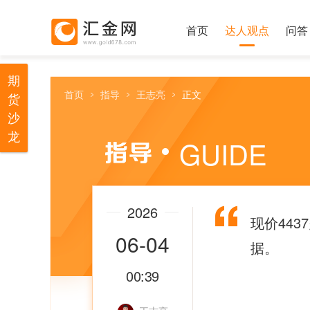
首页
达人观点
问答
期
首页
指导
王志亮
正文
货
沙
龙
GUIDE
2026
现价44
06-04
据。
00:39