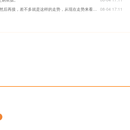
多单出了小涨一点，本来计划是看到4070附近，然后再接，差不多就是这样的走势，从现在走势来看，黄金还是震荡，空间不大，即使下跌，下方也就4020附近，现在回落依靠这个价格再接，或者美盘晚上再说 指导仅供参考,不做为交易依据。
08-04 17:11