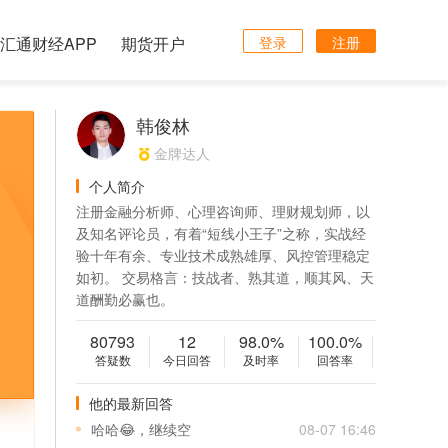
汇通财经APP
期货开户
登录
注册
韩俊林
金牌达人
个人简介
注册金融分析师、心理咨询师、理财规划师，以
及知名评论员，有着“短线小王子”之称，实战经
验十年有余、专业技术成熟雄厚、风控管理稳定
如初。 交易格言：技战者、熟其道，顺其风、天
道酬勤必赢也。
80793
12
98.0%
100.0%
答疑数
今日回答
及时率
回答率
他的最新回答
哈哈😂，继续空
08-07 16:46