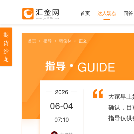
首页
达人观点
问答
期
首页
指导
韩俊林
正文
货
沙
龙
GUIDE
2026
大家早上
06-04
确认，目前
指导仅供
07:10