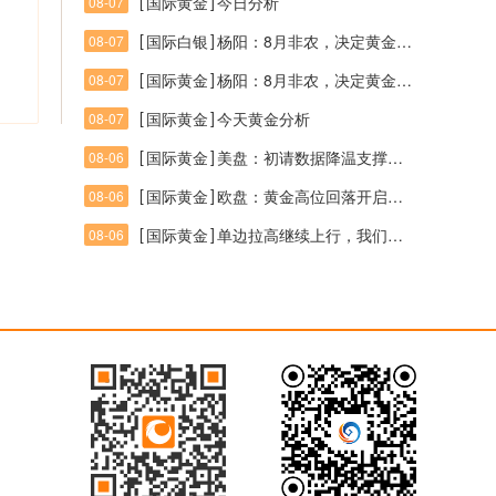
[
]
国际黄金
今日分析
08-07
[
]
国际白银
杨阳：8月非农，决定黄金多头后续走势！
08-07
[
]
国际黄金
杨阳：8月非农，决定黄金多头后续走势！
08-07
[
]
国际黄金
今天黄金分析
08-07
[
]
国际黄金
美盘：初请数据降温支撑美元，黄金晚间关注4200支撑
08-06
[
]
国际黄金
欧盘：黄金高位回落开启？4250成短线多空分水岭
08-06
[
]
国际黄金
单边拉高继续上行，我们连续40+收米行情
08-06