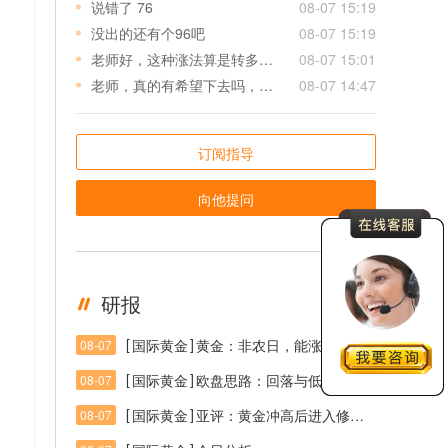
说错了 76
08-07 15:19
没出的还有个96吧
08-07 15:19
老师好，这种涨法算是转多了吗？
08-07 15:01
老师，真的有希望下去吗，感觉单边上涨不像反弹了，仓位有点受不住了
08-07 14:47
订阅指导
向他提问
研报
更多
[
]
国际黄金
黄金：非农日，能涨否？
08-07
[
]
国际黄金
欧盘思路：回落与低多机会均可期待，震荡区间4320-4245
08-07
[
]
国际黄金
亚评：黄金冲高后进入修正，关注4300压力与4220支撑
08-07