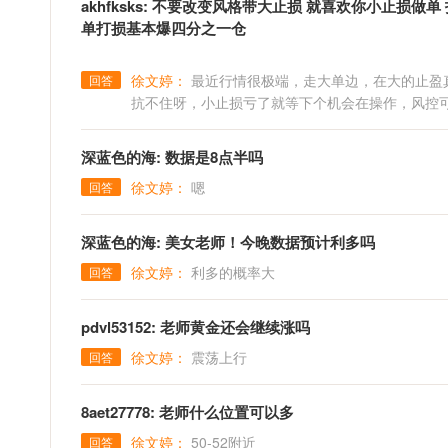
akhfksks: 不要改变风格带大止损 就喜欢你小止
单打损基本爆四分之一仓
徐文婷：
最近行情很极端，走大单边，在大的止盈
回答
抗不住呀，小止损亏了就等下个机会在操作，风控
深蓝色的海: 数据是8点半吗
徐文婷：
嗯
回答
深蓝色的海: 美女老师！今晚数据预计利多吗
徐文婷：
利多的概率大
回答
pdvl53152: 老师黄金还会继续涨吗
徐文婷：
震荡上行
回答
8aet27778: 老师什么位置可以多
徐文婷：
50-52附近
回答