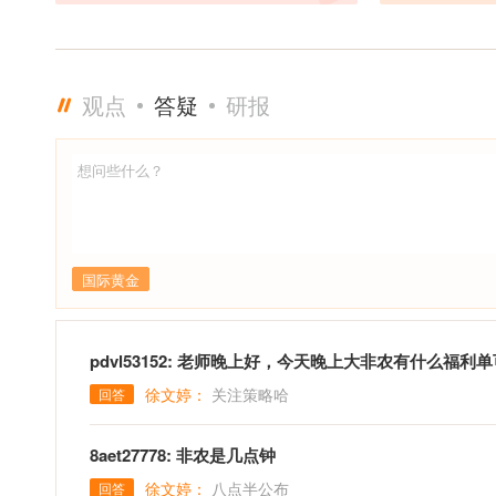
观点
答疑
研报
国际黄金
pdvl53152: 老师晚上好，今天晚上大非农有什么福利
徐文婷：
关注策略哈
回答
8aet27778: 非农是几点钟
徐文婷：
八点半公布
回答