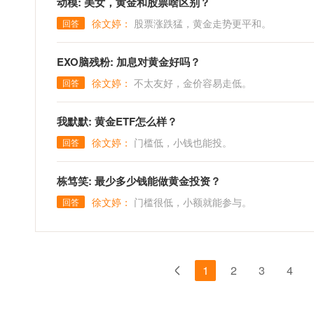
动模: 美女，黄金和股票啥区别？
徐文婷：
股票涨跌猛，黄金走势更平和。
回答
EXO脑残粉: 加息对黄金好吗？
徐文婷：
不太友好，金价容易走低。
回答
我默默: 黄金ETF怎么样？
徐文婷：
门槛低，小钱也能投。
回答
栋笃笑: 最少多少钱能做黄金投资？
徐文婷：
门槛很低，小额就能参与。
回答
1
2
3
4