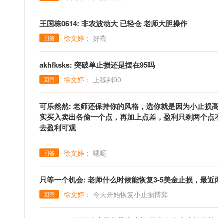
王国栋0614: 非农波动大 已轻仓 老师大胆操作
徐文婷：
好嘞
回答
akhfksks: 突破单止损还是摆在95吗
徐文婷：
上移到00
回答
可乐然然: 老师还保持你的风格，选你就是因为小止损高
实买入卖出各偷一个点，再加上点差，盈利只剩两个点
去盈利可观
徐文婷：
嗯呢
回答
只等一个机会: 老师什么时候能恢复3-5美金止损，最
徐文婷：
今天开始恢复小止损博弈
回答