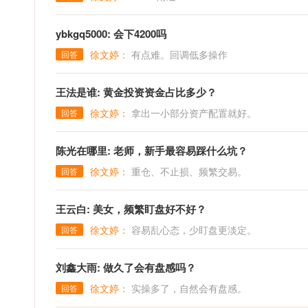
ybkgq5000: 会下4200吗
徐文婷：
有点难。回调低多操作
回答
王法是谁: 黄金投资资金占比多少？
徐文婷：
拿出一小部分资产配置就好。
回答
陈光在哪里: 老师，新手最容易踩什么坑？
徐文婷：
重仓、不止损、频繁交易。
回答
王云白: 美女，频繁盯盘好不好？
徐文婷：
容易乱心态，少盯盘更淡定。
回答
刘鑫大雨: 做久了会有盘感吗？
徐文婷：
实操多了，自然会有盘感。
回答