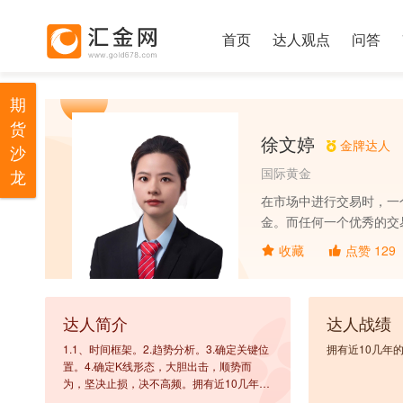
首页
达人观点
问答
期
货
徐文婷
金牌达人
沙
国际黄金
龙
在市场中进行交易时，一
金。而任何一个优秀的交易
置。4.确定K线形态，
收藏
点赞
129
达人简介
达人战绩
1.1、时间框架。2.趋势分析。3.确定关键位
拥有近10几年
置。4.确定K线形态，大胆出击，顺势而
为，坚决止损，决不高频。拥有近10几年的
实战经验。