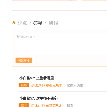
把握外汇市场。相关技能
资机会，注重风
析：Python金融分析，
察力：对股票，
了由人才测评技术项目管
敏感性，能够准
A0010520211100
资决策提供有价
观点
答疑
研报
高级黄金分析师
析行业，开始学
的学习，将K线
际外汇市场当中
入学习和分析，
年所累积的专业
析方面，凭借扎
洞察力，对黄金
测，制定投资策
国际黄金
上，线下授课等
的人进一步了解
技能1、投资研
估值，风险收益评
小白鲨57: 止盈看哪里
金融分析，Exc
萨比尔·阿布都克热木：
按提示为准
回答
资质：经过统一培
了由人才测评技
测评专业技术能
小白鲨57: 这单很不错👍
析师。
萨比尔·阿布都克热木：
哦哦
回答