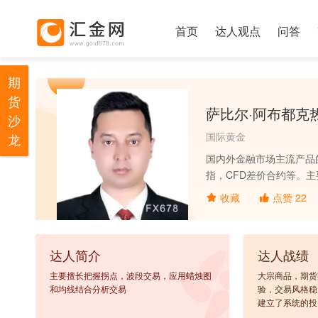
首页
达人观点
问答
期
货
萨比尔·阿布都克
沙
国际黄金
龙
国内外金融市场主流产品
指，CFD差价合约等。
金管理经验，交易风格稳
收藏
点赞
22
面分析和技术分析相结合
股票，贵金属等市场动态
的参考依据。工作经历：
达人简介
达人战绩
线图，经过多年的学习，
的深入学习和分析，充分
主要擅长把握拐点，波段交易，应用蜡烛图
大宗商品，期货
面，凭借扎实的理论基础
和均线结合分析交易
验，交易风格稳
建立了系统的投
策略提供了有力支持。通
面分析和技术分