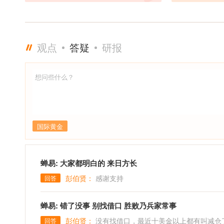
观点
答疑
研报
国际黄金
蝉易: 大家都明白的 来日方长
彭伯贤：
感谢支持
回答
蝉易: 错了没事 别找借口 胜败乃兵家常事
彭伯贤：
没有找借口，最近十美金以上都有叫减仓
回答