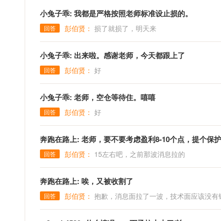
小兔子乖: 我都是严格按照老师标准设止损的。
彭伯贤：
损了就损了，明天来
回答
小兔子乖: 出来啦。感谢老师，今天都跟上了
彭伯贤：
好
回答
小兔子乖: 老师，空仓等待住。嘻嘻
彭伯贤：
好
回答
奔跑在路上: 老师，要不要考虑盈利8-10个点，提个
彭伯贤：
15左右吧，之前那波消息拉的
回答
奔跑在路上: 唉，又被收割了
彭伯贤：
抱歉，消息面拉了一波，技术面应该没有
回答