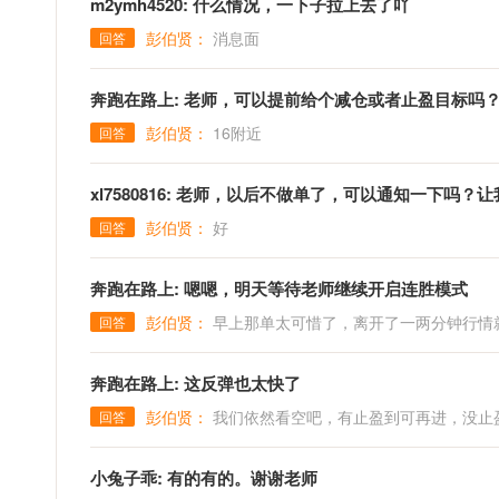
m2ymh4520: 什么情况，一下子拉上去了吖
彭伯贤：
消息面
回答
奔跑在路上: 老师，可以提前给个减仓或者止盈目标吗
彭伯贤：
16附近
回答
xl7580816: 老师，以后不做单了，可以通知一下吗
彭伯贤：
好
回答
奔跑在路上: 嗯嗯，明天等待老师继续开启连胜模式
彭伯贤：
早上那单太可惜了，离开了一两分钟行情
回答
奔跑在路上: 这反弹也太快了
彭伯贤：
我们依然看空吧，有止盈到可再进，没止
回答
小兔子乖: 有的有的。谢谢老师