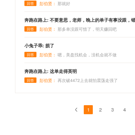
彭伯贤：
那就好
回答
奔跑在路上: 不要意思，老师，晚上的单子有事没跟，
彭伯贤：
那多单没跟可惜了，明天赚回吧
回答
小兔子乖: 损了
彭伯贤：
嗯，美盘找机会，没机会就不做
回答
奔跑在路上: 这单走得英明
彭伯贤：
再次破4472上去就怕震荡走强了
回答
1
2
3
4