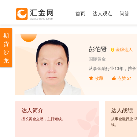
首页
达人观点
问答
期
货
彭伯贤
金牌达人
沙
国际黄金
龙
从事金融行业13年，擅
收藏
点赞
21
达人简介
达人战绩
擅长黄金交易，主打短线。
从事金融行业1
线。