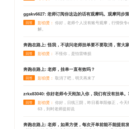
ggskv6627: 老师订阅你这边的话有观摩吗。观摩同步
彭伯贤：
你好，老师个人没有账号观摩，行情快专
回答
解。
奔跑在路上: 怪我，不该问老师挂单要不要取消，害大
彭伯贤：
不怪你，是怕雷锋损
回答
奔跑在路上: 老师，挂单一直有效吗？
彭伯贤：
取消了吧，明天再来了
回答
zrkx83040: 你好老师今天刚加入你，我们有没有挂
彭伯贤：
你好，日线三阴，昨日看单阳修正，今天
回答
63，到时老师提前说
奔跑在路上: 老师，如果方便，每次开单前能不能提前