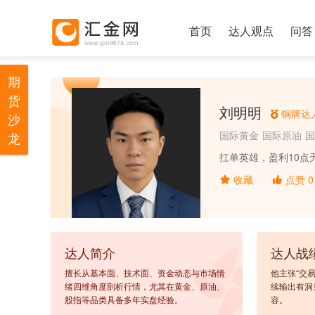
首页
达人观点
问答
期
货
刘明明
铜牌达
沙
国际黄金
国际原油
国
龙
扛单英雄，盈利10点
收藏
点赞
0
达人简介
达人战
擅长从基本面、技术面、资金动态与市场情
他主张“交
绪四维角度剖析行情，尤其在黄金、原油、
续输出有洞
股指等品类具备多年实盘经验。
容。