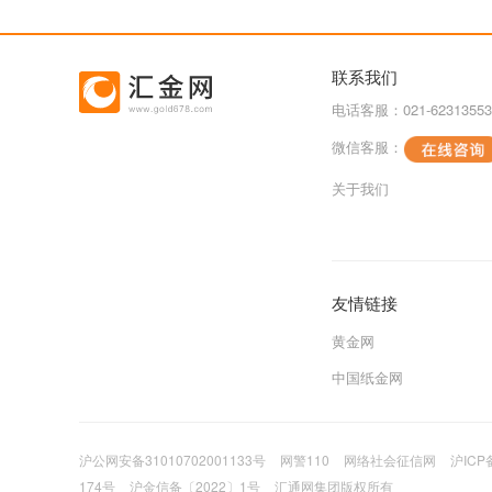
联系我们
电话客服：021-62313553
微信客服：
关于我们
友情链接
黄金网
中国纸金网
沪公网安备31010702001133号
网警110
网络社会征信网
沪ICP
174号
沪金信备〔2022〕1号
汇通网集团版权所有