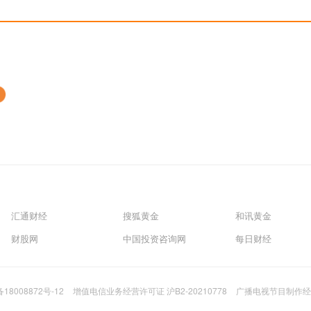
汇通财经
搜狐黄金
和讯黄金
财股网
中国投资咨询网
每日财经
备18008872号-12
增值电信业务经营许可证 沪B2-20210778
广播电视节目制作经营