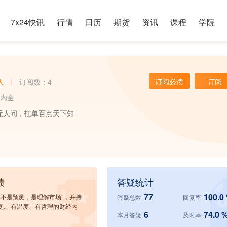
7x24快讯
行情
日历
期货
资讯
课程
学院
订阅必读
订阅
人
订阅数：4
内金
无人问，扛单百点天下知
绩
答疑统计
77
100.0
易不是预测，是理解市场”，并持
答疑总数
回复率
见、有温度、有哲理的财经内
6
74.0 
本月答疑
及时率