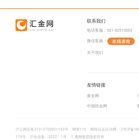
联系我们
电话客服：021-62313553
微信客服：
关于我们
友情链接
黄金网
中国纸金网
沪公网安备31010702001133号
网警110
网络社会征信网
沪ICP备18
174号
沪金信备〔2022〕1号
汇通网集团版权所有