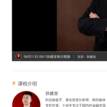
l
i
09月11日 0911孙建发每日视频
支持：孙建发
课程介绍
孙建发
职业操盘手、著名投资分析师、财经媒体
专栏作者。十余年专注于国内外金融市场