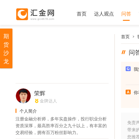
首页
达人观点
问答
期
首页
货
问
沙
龙
我
荣辉
你
金牌达人
个人简介
注册金融分析师，多年实盘操作，投行职业分析
免责
资质深厚，最高胜率百分之九十以上，有丰富的
带来
交易经验，拥有百万粉丝影响力。
您推