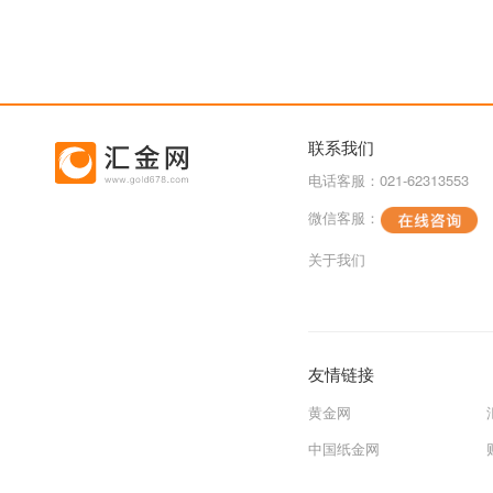
联系我们
电话客服：021-62313553
微信客服：
关于我们
友情链接
黄金网
中国纸金网