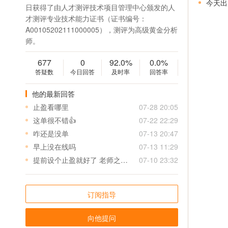
今天出
日获得了由人才测评技术项目管理中心颁发的人
才测评专业技术能力证书（证书编号：
A00105202111000005），测评为高级黄金分析
师。
677
0
92.0%
0.0%
答疑数
今日回答
及时率
回答率
他的最新回答
止盈看哪里
07-28 20:05
这单很不错👍
07-22 22:29
咋还是没单
07-13 20:47
早上没在线吗
07-13 11:29
提前设个止盈就好了 老师之后给单可以先给个止盈 特别是美盘 真是来不及
07-10 23:32
订阅指导
向他提问