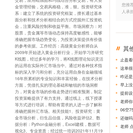
交易，应用蜡烛图和均线结合分析交易，有大资
您推
金管理经验，交易风格稳，准，狠。投资研究体
人承
系：建立了系统的投资研究框架，擅长通过基本
面分析和技术分析相结合的方式挖掘外汇投资机
会，注重风险控制和收益平衡。市场洞察力：对
股票，贵金属等市场动态保持高度敏感性，能够
准确把握市场趋势变化，为投资决策提供有价值
的参考依据。工作经历：高级黄金分析师自从
其
2009年开始进入黄金分析行业，开始学习并研究
K线图，经过多年的学习，将K线图理论知识灵活
止盈看
的运用在实际外汇市场当中。通过对各种技术指
这单很
标的深入学习和分析，充分运用自身在金融领域
咋还是
16年所累积的专业知识和丰富经验，在技术分析
早上没
方面，凭借扎实的理论基础和敏锐的市场洞察
力，对黄金市场的价格走势进行精准预测，制定
提前设
投资策略提供了有力支持。通过线上，线下授课
老师你
等方式进行培训，帮助有需求的人进一步了解和
06空
准确把握外汇市场。相关技能1、投资研究：黄
金市场分析，衍生品估值，风险收益评估2、数
还做吗
据分析：Python金融分析，Excel建模，数据可
老师 
视化3、专业资质：经过统一培训2021年11月19