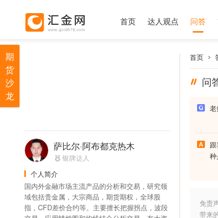
首页
达人观点
问答
期
首页
货
问
沙
龙
老
萨比尔·阿布都克热木
跟
种
银牌达人
个人简介
国内外金融市场主流产品的分析和交易，研究领
域包括贵金属，大宗商品，期货期权，全球股
免责
指，CFD差价合约等。主要擅长把握拐点，波段
带来