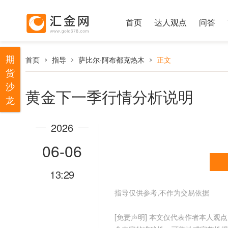
首页
达人观点
问答
期
首页
指导
萨比尔·阿布都克热木
正文
货
沙
黄金下一季行情分析说明
龙
2026
06-06
13:29
指导仅供参考,不作为交易依据
[免责声明] 本文仅代表作者本人