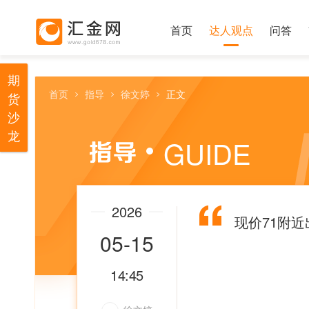
首页
达人观点
问答
期
首页
指导
徐文婷
正文
货
沙
龙
GUIDE
2026
现价71附
05-15
14:45