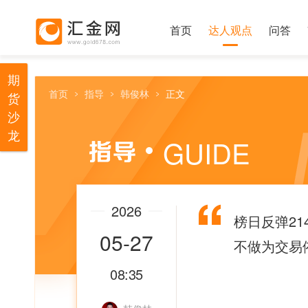
首页
达人观点
问答
期
首页
指导
韩俊林
正文
货
沙
龙
GUIDE
2026
榜日反弹21
05-27
不做为交易
08:35