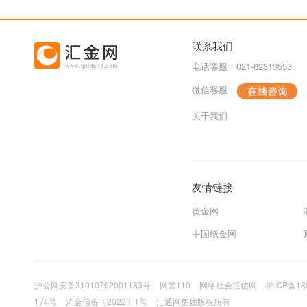
联系我们
电话客服：021-62313553
微信客服：
关于我们
友情链接
黄金网
中国纸金网
沪公网安备31010702001133号
网警110
网络社会征信网
沪ICP备18
174号
沪金信备〔2022〕1号
汇通网集团版权所有