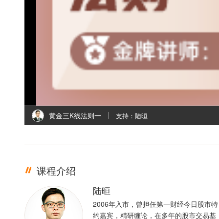
l
i
黄金三K线法则一
支持：陆晅
课程介绍
陆晅
2006年入市，曾担任第一财经今日股市特
约嘉宾，精研缠论，在多年的股市交易基