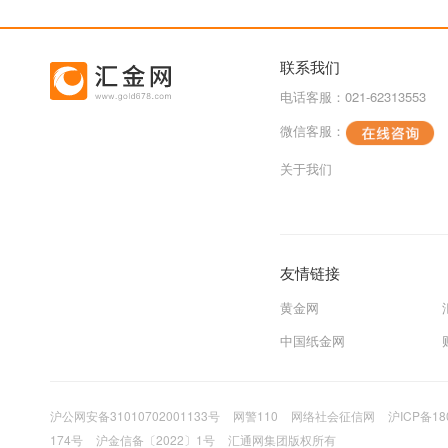
联系我们
电话客服：021-62313553
微信客服：
关于我们
友情链接
黄金网
中国纸金网
沪公网安备31010702001133号
网警110
网络社会征信网
沪ICP备18
174号
沪金信备〔2022〕1号
汇通网集团版权所有