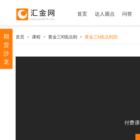
首页
达人观点
问答
期
首页
课程
黄金三K线法则
黄金三k线法则四
货
沙
龙
付费课