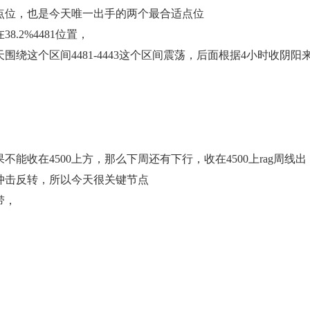
点位，也是今天唯一出手的两个最合适点位
.2%4481位置，
绕这个区间4481-4443这个区间震荡，后面根据4小时收阴阳
能收在4500上方，那么下周还有下行，收在4500上rag周线出
冲击反转，所以今天很关键节点
带，