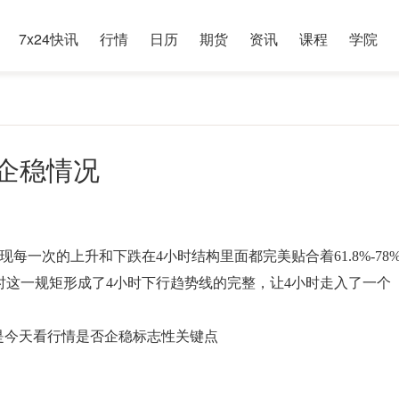
7x24快讯
行情
日历
期货
资讯
课程
学院
的企稳情况
每一次的上升和下跌在4小时结构里面都完美贴合着61.8%-78
时这一规矩形成了4小时下行趋势线的完整，让4小时走入了一个
，
点就是今天看行情是否企稳标志性关键点