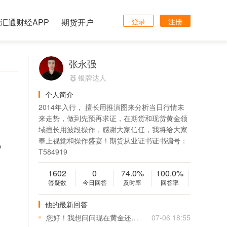
汇通财经APP
期货开户
登录
注册
张永强
银牌达人
个人简介
2014年入行， 擅长用推演图来分析当日行情未
来走势，做到先预再求证，在期货和现货黄金领
域擅长用波段操作，感谢大家信任，我将给大家
奉上视觉和操作盛宴！期货从业证书证书编号：
%
T584919
1602
0
74.0%
100.0%
答疑数
今日回答
及时率
回答率
他的最新回答
您好！我想问问现在黄金还会涨吗？
07-06 18:55