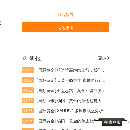
订阅指导
来
向他提问
研报
更多
[
]
国际黄金
单边拉高继续上行，我们连续40+收米行情
08-06
[
]
国际黄金
大黄一骑绝尘 这是强行让周线续命站稳4100让日线站4200开启反扑之态
08-06
[
]
国际黄金
亚盘思路：黄金回调力度欠缺，多空参与点位需耐心等待
08-06
[
]
国际白银
杨阳：黄金的单边趋势力度来临！
08-06
[
]
国际黄金
XAUUSD 多周期联立分析（周线W1 + 日线D1 + 4小时H4）
08-06
[
]
国际黄金
杨阳：黄金的单边趋势力度来临！
08-06