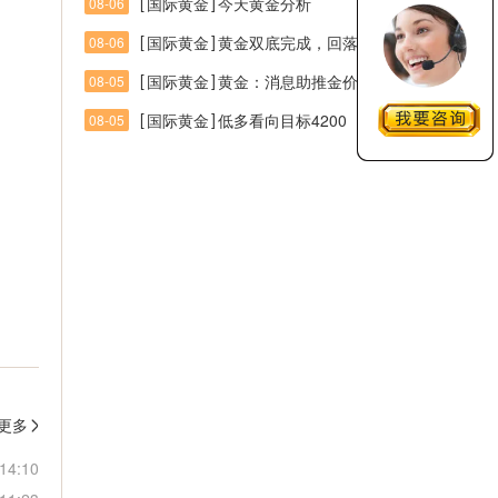
[
]
国际黄金
今天黄金分析
08-06
[
]
国际黄金
黄金双底完成，回落继续多
08-06
[
]
国际黄金
黄金：消息助推金价走强，能否一举突破区间壁垒打破震荡
08-05
[
]
国际黄金
低多看向目标4200
08-05
更多
14:10