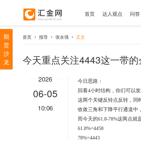
首页
达人观点
问答
期
首页
指导
张永强
正文
货
沙
今天重点关注4443这一带
龙
2026
今日思路：
06-05
回看4小时结构，你们可以发现
这两个关键反转点反转，同
10:06
收敛三角和下降平行通道中
而今天的61.8-78%这两
61.8%=4458
78%=4443