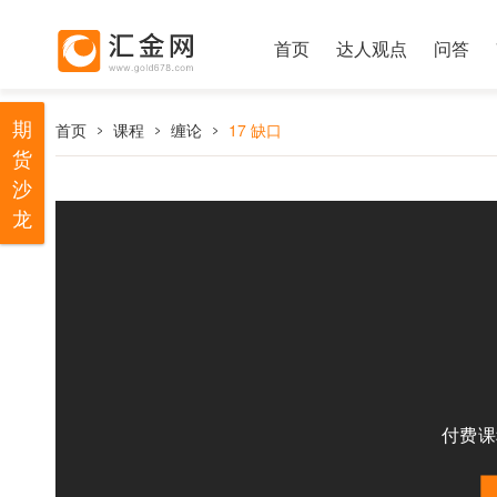
首页
达人观点
问答
期
首页
课程
缠论
17 缺口
货
沙
龙
付费课