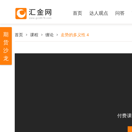
首页
达人观点
问答
期
首页
课程
缠论
走势的多义性 4
货
沙
龙
付费课