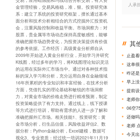
交易，应用蜡烛图和均线结合分析交易，有大资
人承
金管理经验，交易风格稳，准，狠。投资研究体
系：建立了系统的投资研究框架，擅长通过基本
面分析和技术分析相结合的方式挖掘外汇投资机
会，注重风险控制和收益平衡。市场洞察力：对
股票，贵金属等市场动态保持高度敏感性，能够
准确把握市场趋势变化，为投资决策提供有价值
其
的参考依据。工作经历：高级黄金分析师自从
2009年开始进入黄金分析行业，开始学习并研究
止盈看
K线图，经过多年的学习，将K线图理论知识灵活
这单很
的运用在实际外汇市场当中。通过对各种技术指
咋还是
标的深入学习和分析，充分运用自身在金融领域
早上没
16年所累积的专业知识和丰富经验，在技术分析
方面，凭借扎实的理论基础和敏锐的市场洞察
提前设
力，对黄金市场的价格走势进行精准预测，制定
老师你
投资策略提供了有力支持。通过线上，线下授课
06空
等方式进行培训，帮助有需求的人进一步了解和
还做吗
准确把握外汇市场。相关技能1、投资研究：黄
金市场分析，衍生品估值，风险收益评估2、数
老师 
据分析：Python金融分析，Excel建模，数据可
今天出
视化3、专业资质：经过统一培训2021年11月19