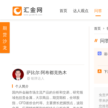
首页
达人观点
问答
期
首页
货
问
沙
龙
这
萨比尔·阿布都克热木
下
银牌达人
个人简介
国内外金融市场主流产品的分析和交易，研究领
免责
域包括贵金属，大宗商品，期货期权，全球股
带来
指，CFD差价合约等。主要擅长把握拐点，波段
您推