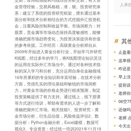
交易，应用蜡烛图和均线结合分析交易，有大资
人承
金管理经验，交易风格稳，准，狠。投资研究体
系：建立了系统的投资研究框架，擅长通过基本
面分析和技术分析相结合的方式挖掘外汇投资机
会，注重风险控制和收益平衡。市场洞察力：对
股票，贵金属等市场动态保持高度敏感性，能够
准确把握市场趋势变化，为投资决策提供有价值
其
的参考依据。工作经历：高级黄金分析师自从
2009年开始进入黄金分析行业，开始学习并研究
止盈看
K线图，经过多年的学习，将K线图理论知识灵活
这单很
的运用在实际外汇市场当中。通过对各种技术指
咋还是
标的深入学习和分析，充分运用自身在金融领域
早上没
16年所累积的专业知识和丰富经验，在技术分析
方面，凭借扎实的理论基础和敏锐的市场洞察
提前设
力，对黄金市场的价格走势进行精准预测，制定
老师你
投资策略提供了有力支持。通过线上，线下授课
06空
等方式进行培训，帮助有需求的人进一步了解和
准确把握外汇市场。相关技能1、投资研究：黄
还做吗
金市场分析，衍生品估值，风险收益评估2、数
老师 
据分析：Python金融分析，Excel建模，数据可
今天出
视化3、专业资质：经过统一培训2021年11月19