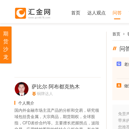
首页
达人观点
问答
期
首页
货
问
沙
龙
老
萨比尔·阿布都克热木
做
铜牌达人
个人简介
国内外金融市场主流产品的分析和交易，研究领
免责
域包括贵金属，大宗商品，期货期权，全球股
带来
指，CFD差价合约等。主要擅长把握拐点，波段
您推