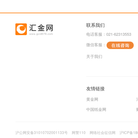
联系我们
电话客服：021-62313553
微信客服：
关于我们
友情链接
黄金网
中国纸金网
沪公网安备31010702001133号
网警110
网络社会征信网
沪ICP备18