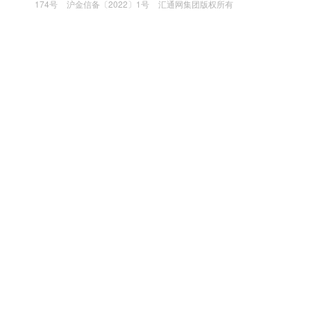
174号
沪金信备〔2022〕1号
汇通网集团版权所有