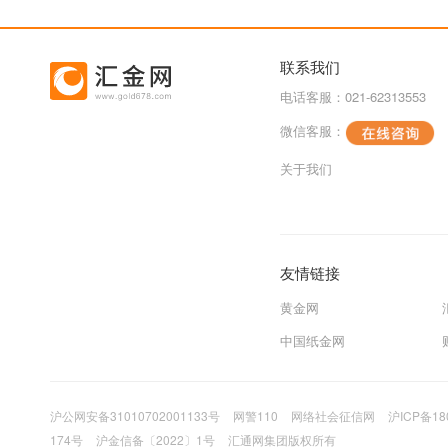
联系我们
电话客服：021-62313553
微信客服：
关于我们
友情链接
黄金网
中国纸金网
沪公网安备31010702001133号
网警110
网络社会征信网
沪ICP备18
174号
沪金信备〔2022〕1号
汇通网集团版权所有