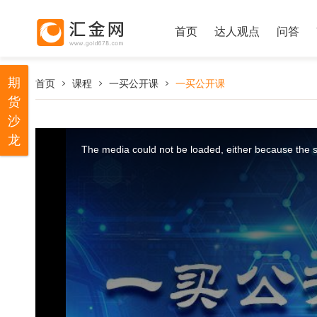
首页
达人观点
问答
期
首页
课程
一买公开课
一买公开课
货
沙
T
龙
h
i
The media could not be loaded, either because the se
s
i
s
a
m
o
d
a
l
w
i
n
d
o
w
.